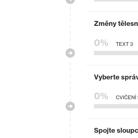
Změny tělesn
0%
TEXT 3
Vyberte správ
0%
CVIČENÍ 
Spojte sloupc