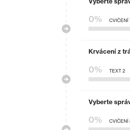
Vyberte správ
0%
CVIČENÍ 
Krvácení z trá
0%
TEXT 2
Vyberte správ
0%
CVIČENÍ 