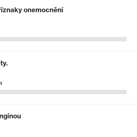
příznaky onemocnění
ty.
4
angínou