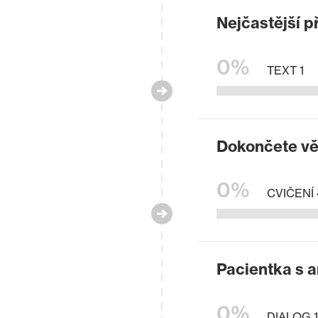
Nejčastější 
0%
TEXT 1
Dokončete vě
0%
CVIČENÍ 
Pacientka s 
0%
DIALOG 1