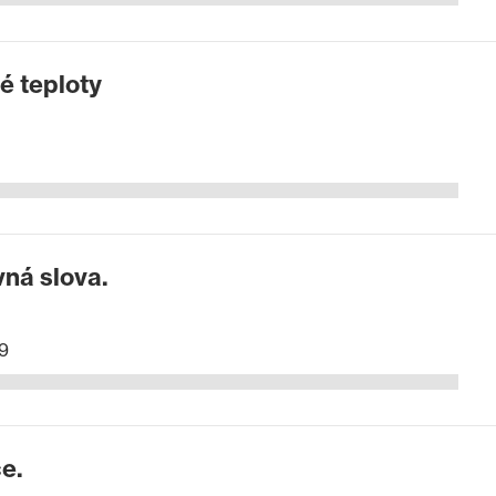
é teploty
ná slova.
9
e.