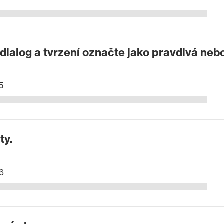
dialog a tvrzení označte jako pravdivá neb
5
ty.
6