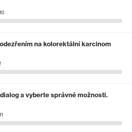
10
podezřením na kolorektální karcinom
2
dialog a vyberte správné možnosti.
11