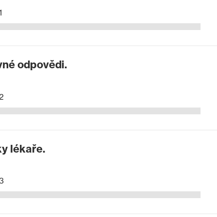
1
vné odpovědi.
2
y lékaře.
3