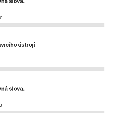
ná slova.
7
vicího ústrojí
ná slova.
8