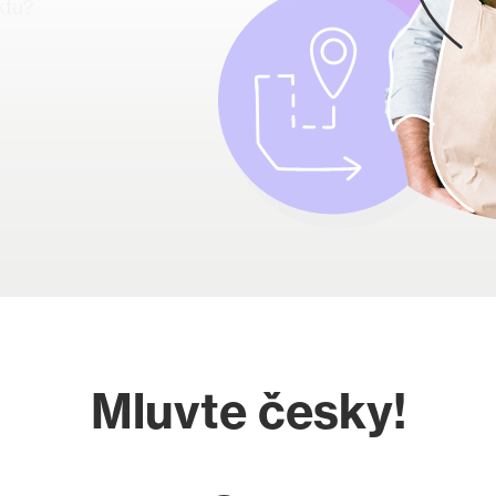
xtu?
Mluvte česky!