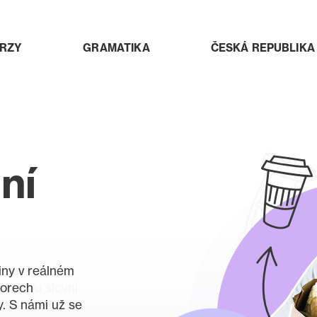
RZY
GRAMATIKA
ČESKÁ REPUBLIKA
ní
tiny v reálném
s českými
vorech
dbornou slovní
. S námi už se
personál?