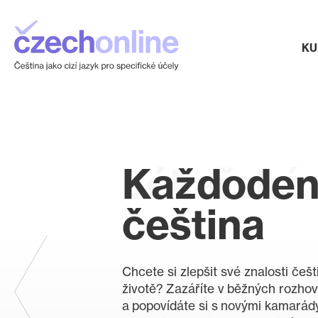
KU
Každoden
Lékařská
čeština
čeština
Chcete si zlepšit své znalosti češ
Chtěli byste snadno komunikovat 
životě? Zazáříte v běžných rozho
pacienty? Potřebujete si osvojit o
a popovídáte si s novými kamarády
zásobu pro lékaře a zdravotnický 