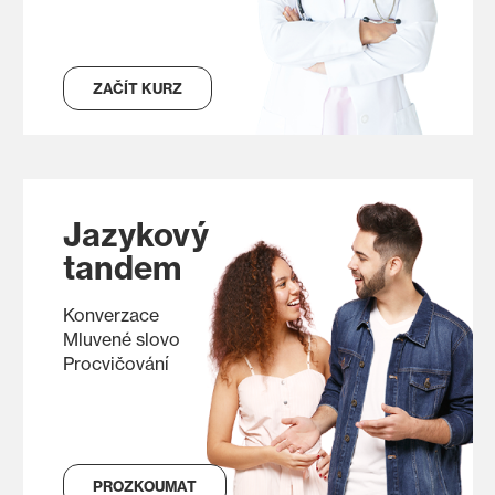
ZAČÍT KURZ
Jazykový
tandem
Konverzace
Mluvené slovo
Procvičování
PROZKOUMAT