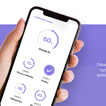
Zábav
vyz
prob