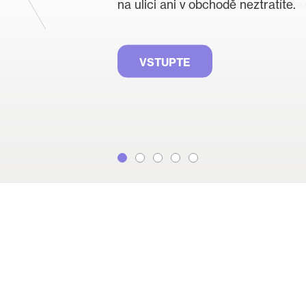
na ulici ani v obchodě neztratíte.
Rozumíte českému odbornému te
VSTUPTE
VSTUPTE