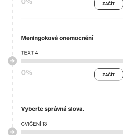
0%
ZAČÍT
Meningokové onemocnění
TEXT 4
0%
ZAČÍT
Vyberte správná slova.
CVIČENÍ 13