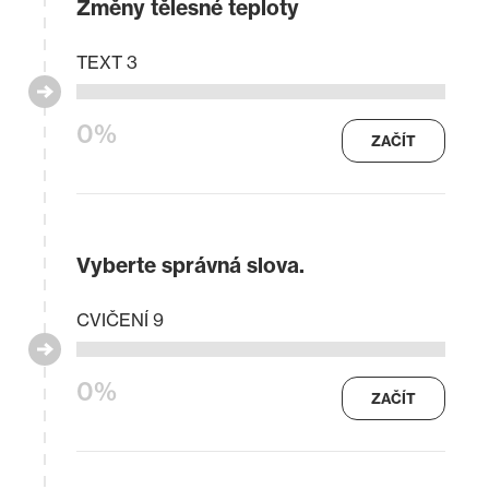
Změny tělesné teploty
TEXT 3
0%
ZAČÍT
Vyberte správná slova.
CVIČENÍ 9
0%
ZAČÍT