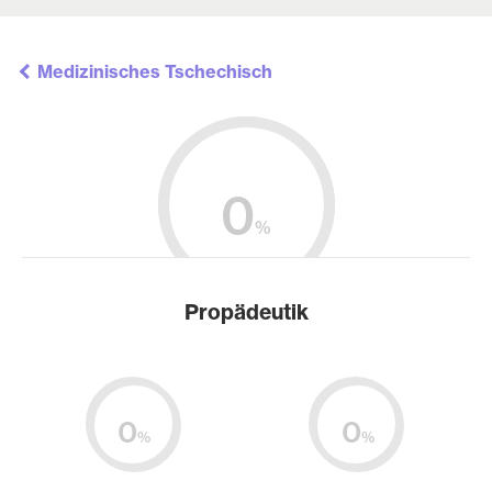
Medizinisches Tschechisch
0
%
Propädeutik
0
0
%
%